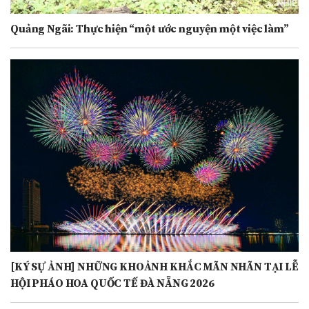
Quảng Ngãi: Thực hiện “một ước nguyện một việc làm”
[KÝ SỰ ẢNH] NHỮNG KHOẢNH KHẮC MÃN NHÃN TẠI LỄ
HỘI PHÁO HOA QUỐC TẾ ĐÀ NẴNG 2026