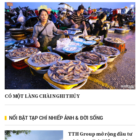
CÓ MỘT LÀNG CHÀI NGHI THỦY
NỔI BẬT TẠP CHÍ NHIẾP ẢNH & ĐỜI SỐNG
TTH Group mở rộng đầu tư