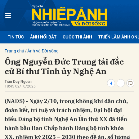
bình luận
TIN TỨC
ẢNH NỔI BẬT
CUỘC THI ẢNH
TRIỂN LÃM ẢNH ON
Trang chủ
Ảnh và Đời sống
Ông Nguyễn Đức Trung tái đắc
cử Bí thư Tỉnh ủy Nghệ An
Trần Duy Ngoãn
18:45 02/10/2025
Hủy
G
(NADS) - Ngày 2/10, trong không khí dân chủ,
đoàn kết, trí tuệ và trách nhiệm, Đại hội đại
biểu Đảng bộ tỉnh Nghệ An lần thứ XX đã tiến
hành bầu Ban Chấp hành Đảng bộ tỉnh khóa
XX, nhiệm kỳ 2025 – 2030 theo đề án, số lượng