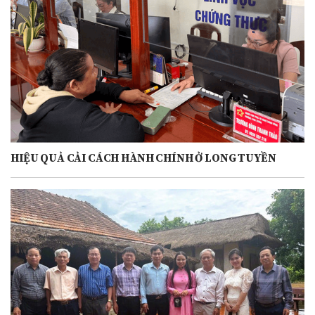
HIỆU QUẢ CẢI CÁCH HÀNH CHÍNH Ở LONG TUYỀN