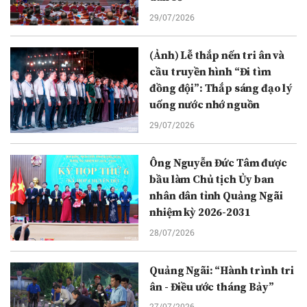
29/07/2026
(Ảnh) Lễ thắp nến tri ân và
cầu truyền hình “Đi tìm
đồng đội”: Thắp sáng đạo lý
uống nước nhớ nguồn
29/07/2026
Ông Nguyễn Đức Tâm được
bầu làm Chủ tịch Ủy ban
nhân dân tỉnh Quảng Ngãi
nhiệm kỳ 2026-2031
28/07/2026
Quảng Ngãi: “Hành trình tri
ân - Điều ước tháng Bảy”
27/07/2026