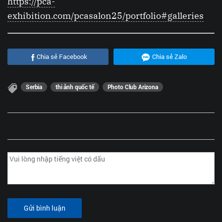
https://pca-
exhibition.com/pcasalon25/portfolio#galleries
Chia sẻ Facebook
Chia sẻ Zalo
Serbia
thi ảnh quốc tế
Photo Club Arizona
Gửi bình luận