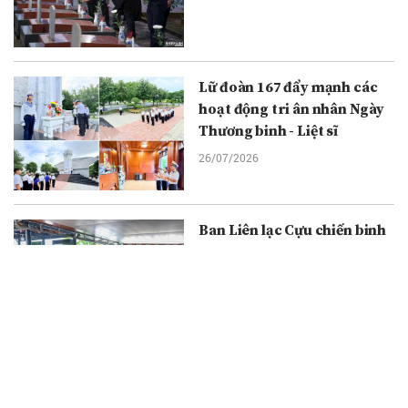
Lữ đoàn 167 đẩy mạnh các
hoạt động tri ân nhân Ngày
Thương binh - Liệt sĩ
26/07/2026
Ban Liên lạc Cựu chiến binh
Trung đoàn 1 - U Minh kỷ
niệm 79 năm Ngày Thương
binh - Liệt sĩ
26/07/2026
Hội thảo khoa học “Mã hóa
tài sản thực (RWA): Hướng