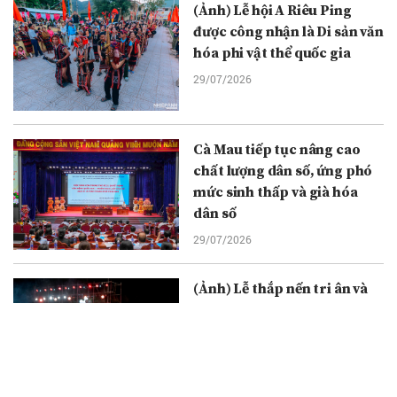
(Ảnh) Lễ hội A Riêu Ping
được công nhận là Di sản văn
hóa phi vật thể quốc gia
29/07/2026
Cà Mau tiếp tục nâng cao
chất lượng dân số, ứng phó
mức sinh thấp và già hóa
dân số
29/07/2026
(Ảnh) Lễ thắp nến tri ân và
cầu truyền hình “Đi tìm
đồng đội”: Thắp sáng đạo lý
uống nước nhớ nguồn
29/07/2026