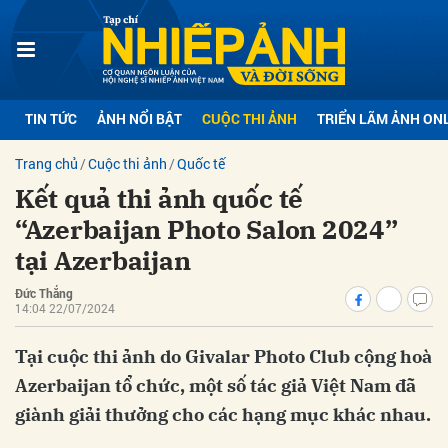
bình luận
TIN TỨC
ẢNH NỔI BẬT
CUỘC THI ẢNH
TRIỂN LÃM ẢNH ON
Trang chủ
Cuộc thi ảnh
Quốc tế
Kết quả thi ảnh quốc tế
“Azerbaijan Photo Salon 2024”
tại Azerbaijan
Đức Thắng
Hủy
G
14:04 22/07/2024
Tại cuộc thi ảnh do Givalar Photo Club cộng hoà
Azerbaijan tổ chức, một số tác giả Việt Nam đã
giành giải thưởng cho các hạng mục khác nhau.