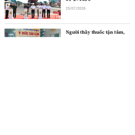
25/07/2026
Người thầy thuốc tận tâm,
giàu kinh nghiệm
25/07/2026
Bác sĩ tuyến trên về cơ sở:
Mở thêm cơ hội khám, tầm
soát bệnh cho người dân Cà
Mau
25/07/2026
Ảnh dịch vụ và ranh giới của
nghệ thuật