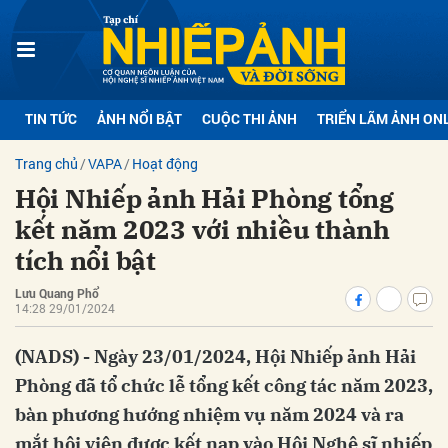
bình luận
TIN TỨC
ẢNH NỔI BẬT
CUỘC THI ẢNH
TRIỂN LÃM ẢNH ON
Trang chủ
VAPA
Hoạt động
Hội Nhiếp ảnh Hải Phòng tổng
kết năm 2023 với nhiều thành
tích nổi bật
Lưu Quang Phổ
Hủy
G
14:28 29/01/2024
(NADS) - Ngày 23/01/2024, Hội Nhiếp ảnh Hải
Phòng đã tổ chức lễ tổng kết công tác năm 2023,
bàn phương hướng nhiệm vụ năm 2024 và ra
mắt hội viên được kết nạp vào Hội Nghệ sĩ nhiếp