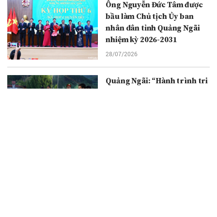
Ông Nguyễn Đức Tâm được
bầu làm Chủ tịch Ủy ban
nhân dân tỉnh Quảng Ngãi
nhiệm kỳ 2026-2031
28/07/2026
Quảng Ngãi: “Hành trình tri
ân - Điều ước tháng Bảy”
27/07/2026
Lữ đoàn 167 đẩy mạnh các
hoạt động tri ân nhân Ngày
Thương binh - Liệt sĩ
26/07/2026