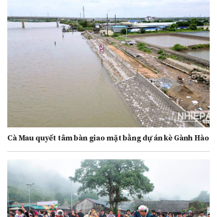
Cà Mau quyết tâm bàn giao mặt bằng dự án kè Gành Hào