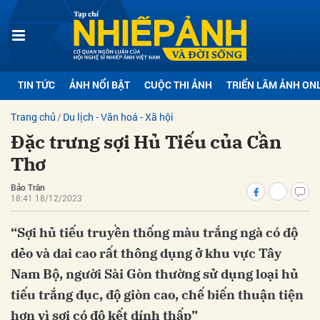
bình luận
TIN TỨC
ẢNH NỔI BẬT
CUỘC THI ẢNH
TRIỂN LÃM ẢNH ON
Trang chủ
Du lịch - Văn hoá - Xã hội
Đặc trưng sợi Hủ Tiếu của Cần
Thơ
Bảo Trân
18:41 18/12/2023
Hủy
G
“Sợi hủ tiếu truyền thống màu trắng ngà có độ
dẻo và dai cao rất thông dụng ở khu vực Tây
Nam Bộ, người Sài Gòn thường sử dụng loại hủ
tiếu trắng đục, độ giòn cao, chế biến thuận tiện
hơn vì sợi có độ kết dính thấp”