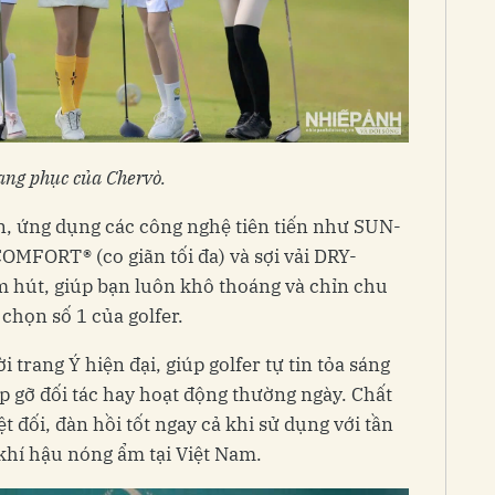
ang phục của Chervò.
n, ứng dụng các công nghệ tiên tiến như SUN-
OMFORT® (co giãn tối đa) và sợi vải DRY-
m hút, giúp bạn luôn khô thoáng và chỉn chu
 chọn số 1 của golfer.
 trang Ý hiện đại, giúp golfer tự tin tỏa sáng
ặp gỡ đối tác hay hoạt động thường ngày. Chất
ệt đối, đàn hồi tốt ngay cả khi sử dụng với tần
 khí hậu nóng ẩm tại Việt Nam.