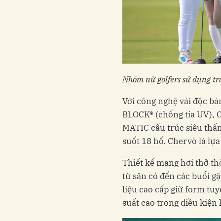
Nhóm nữ golfers sử dụng tr
Với công nghệ vải độc bả
BLOCK® (chống tia UV), C
MATIC cấu trúc siêu thấ
suốt 18 hố. Chervò là lựa
Thiết kế mang hơi thở thời
từ sân cỏ đến các buổi g
liệu cao cấp giữ form tuy
suất cao trong điều kiện