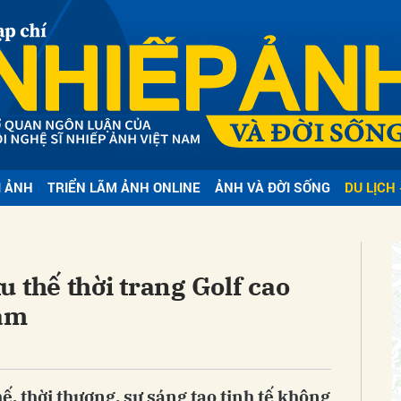
bình luận
I ẢNH
TRIỂN LÃM ẢNH ONLINE
ẢNH VÀ ĐỜI SỐNG
DU LỊCH 
Hủy
G
 thế thời trang Golf cao
Nam
, thời thượng, sự sáng tạo tinh tế không