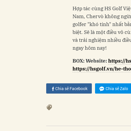
Hợp tác cùng HS Golf Việ
Nam, Chervò không ngừng
golfer "khó tính" nhất b
biệt. Sẽ là một điều vô 
và trải nghiệm nhiều điề
ngay hôm nay!
BOX:
Website:
https://h
https://hsgolf.vn/he-t
Chia sẻ Facebook
Chia sẻ Zalo