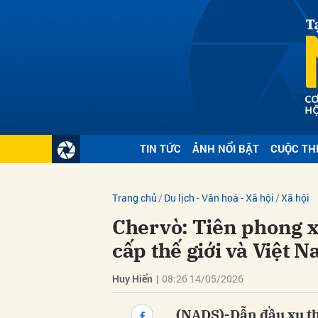
Gửi 
TIN TỨC
ẢNH NỔI BẬT
CUỘC TH
Trang chủ
Du lịch - Văn hoá - Xã hội
Xã hội
Chervò: Tiên phong xu
cấp thế giới và Việt 
Huy Hiển
|
08:26 14/05/2026
(NADS)-Dẫn đầu xu thế