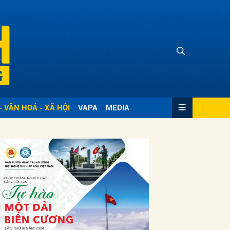
- VĂN HOÁ - XÃ HỘI
VAPA
MEDIA
ửi