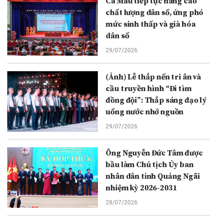
Cà Mau tiếp tục nâng cao
chất lượng dân số, ứng phó
mức sinh thấp và già hóa
dân số
29/07/2026
(Ảnh) Lễ thắp nến tri ân và
cầu truyền hình “Đi tìm
đồng đội”: Thắp sáng đạo lý
uống nước nhớ nguồn
29/07/2026
Ông Nguyễn Đức Tâm được
bầu làm Chủ tịch Ủy ban
nhân dân tỉnh Quảng Ngãi
nhiệm kỳ 2026-2031
28/07/2026