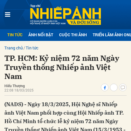
bình luận
TIN TỨC
ẢNH NỔI BẬT
CUỘC THI ẢNH
TRIỂN LÃM ẢNH ON
Trang chủ
Tin tức
TP. HCM: Kỷ niệm 72 năm Ngày
Truyền thống Nhiếp ảnh Việt
Nam
Hiếu Thượng
Hủy
G
22:08 18/03/2025
(NADS) - Ngày 18/3/2025, Hội Nghệ sĩ Nhiếp
ảnh Việt Nam phối hợp cùng Hội Nhiếp ảnh TP.
Hồ Chí Minh tổ chức lễ kỷ niệm 72 năm Ngày
Truyền thống Nhiếp ảnh Việt Nam (15/3/1953 -