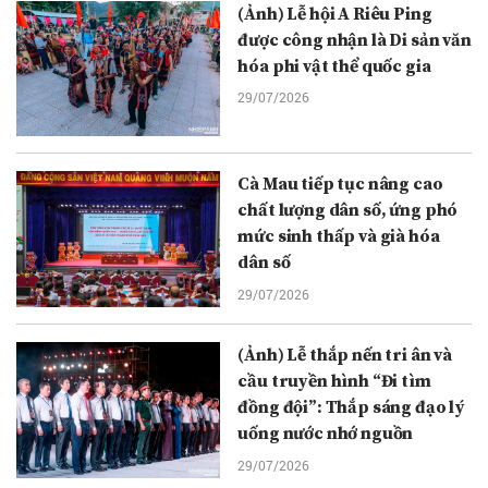
(Ảnh) Lễ hội A Riêu Ping
được công nhận là Di sản văn
hóa phi vật thể quốc gia
29/07/2026
Cà Mau tiếp tục nâng cao
chất lượng dân số, ứng phó
mức sinh thấp và già hóa
dân số
29/07/2026
(Ảnh) Lễ thắp nến tri ân và
cầu truyền hình “Đi tìm
đồng đội”: Thắp sáng đạo lý
uống nước nhớ nguồn
29/07/2026