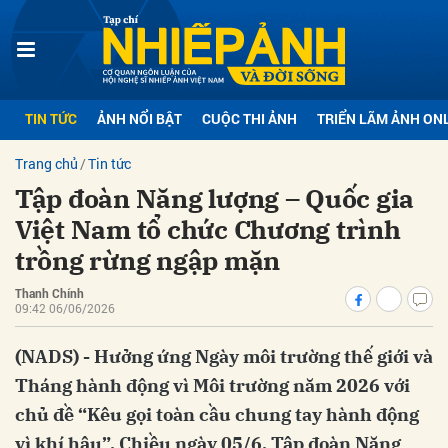
bình luận
TIN TỨC
ẢNH NỔI BẬT
CUỘC THI ẢNH
TRIỂN LÃM ẢNH ON
Trang chủ
Tin tức
Tập đoàn Năng lượng – Quốc gia
Việt Nam tổ chức Chương trình
trồng rừng ngập mặn
Thanh Chính
Hủy
G
09:42 06/06/2026
(NADS) - Hưởng ứng Ngày môi trường thế giới và
Tháng hành động vì Môi trường năm 2026 với
chủ đề “Kêu gọi toàn cầu chung tay hành động
vì khí hậu”. Chiều ngày 05/6, Tập đoàn Năng