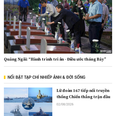
Quảng Ngãi: “Hành trình tri ân - Điều ước tháng Bảy”
NỔI BẬT TẠP CHÍ NHIẾP ẢNH & ĐỜI SỐNG
Lữ đoàn 167 tiếp nối truyền
thống Chiến thắng trận đầu
02/08/2026