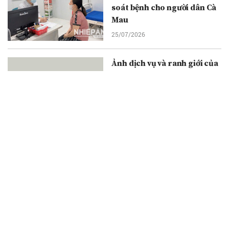
soát bệnh cho người dân Cà
Mau
25/07/2026
Ảnh dịch vụ và ranh giới của
nghệ thuật
24/07/2026
Hội Văn học nghệ thuật
Quảng Trị tổ chức thành
công chuyến thực tế sáng
tác tại các địa chỉ đỏ
24/07/2026
Ngài Kohdayar Marri đến