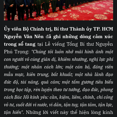
Ủy viên Bộ Chính trị, Bí thư Thành ủy TP. HCM
Nguyễn Văn Nên
đ
ã ghi những dòng cảm xúc
trong sổ tang
tại Lễ viếng Tổng Bí thư Nguyễn
Phú Trọng:
"Chúng tôi luôn nhớ mãi hình ảnh một
con người vô cùng giản dị, khiêm nhường, nghị lực phi
thường; một nhân cách lớn; một cán bộ, đảng viên
mẫu mực, kiên trung, bất khuất; một nhà lãnh đạo
đức độ, tài năng, quả cảm; một tấm gương tiêu biểu
trong học tập, rèn luyện theo tư tưởng, đạo đức, phong
cách Bác Hồ kính yêu: cần, kiệm, liêm, chính, chí công
vô tư, suốt đời vì nước, vì dân, tận tuỵ, tận tâm, tận lực,
tận hiến"
. Những lời viết này thể hiện lòng kính