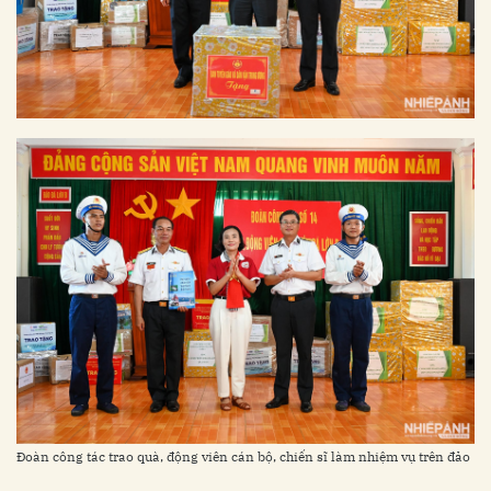
Đoàn công tác trao quà, động viên cán bộ, chiến sĩ làm nhiệm vụ trên đảo