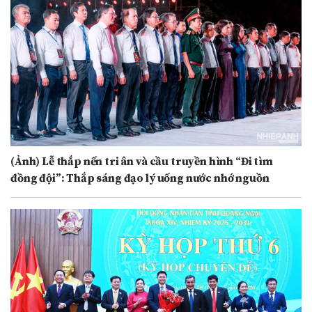
(Ảnh) Lễ thắp nến tri ân và cầu truyền hình “Đi tìm
đồng đội”: Thắp sáng đạo lý uống nước nhớ nguồn