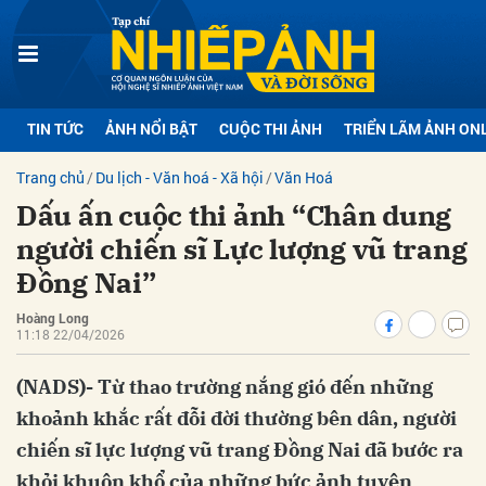
bình luận
TIN TỨC
ẢNH NỔI BẬT
CUỘC THI ẢNH
TRIỂN LÃM ẢNH ON
Trang chủ
Du lịch - Văn hoá - Xã hội
Văn Hoá
Dấu ấn cuộc thi ảnh “Chân dung
người chiến sĩ Lực lượng vũ trang
Đồng Nai”
Hoàng Long
Hủy
G
11:18 22/04/2026
(NADS)- Từ thao trường nắng gió đến những
khoảnh khắc rất đỗi đời thường bên dân, người
chiến sĩ lực lượng vũ trang Đồng Nai đã bước ra
khỏi khuôn khổ của những bức ảnh tuyên