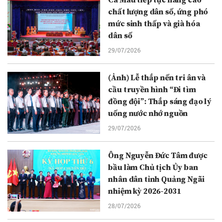
chất lượng dân số, ứng phó
mức sinh thấp và già hóa
dân số
29/07/2026
(Ảnh) Lễ thắp nến tri ân và
cầu truyền hình “Đi tìm
đồng đội”: Thắp sáng đạo lý
uống nước nhớ nguồn
29/07/2026
Ông Nguyễn Đức Tâm được
bầu làm Chủ tịch Ủy ban
nhân dân tỉnh Quảng Ngãi
nhiệm kỳ 2026-2031
28/07/2026