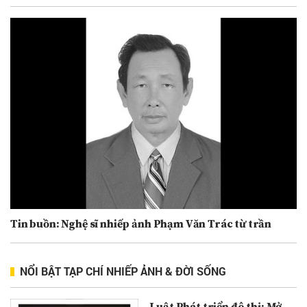
Tin buồn: Nghệ sĩ nhiếp ảnh Phạm Văn Trác từ trần
NỔI BẬT TẠP CHÍ NHIẾP ẢNH & ĐỜI SỐNG
Luật Phát triển đô thị: Mở