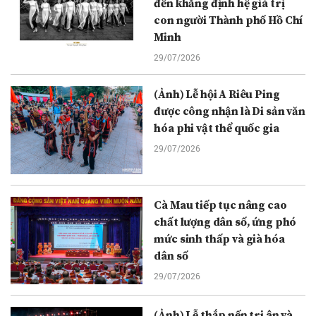
đến khẳng định hệ giá trị
con người Thành phố Hồ Chí
Minh
29/07/2026
(Ảnh) Lễ hội A Riêu Ping
được công nhận là Di sản văn
hóa phi vật thể quốc gia
29/07/2026
Cà Mau tiếp tục nâng cao
chất lượng dân số, ứng phó
mức sinh thấp và già hóa
dân số
29/07/2026
(Ảnh) Lễ thắp nến tri ân và