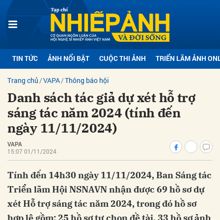
bình luận
TIN TỨC
ẢNH NỔI BẬT
CUỘC THI ẢNH
TRIỂN LÃM ẢNH ON
Trang chủ
VAPA
Thông báo hội
Danh sách tác giả dự xét hỗ trợ
sáng tác năm 2024 (tính đến
ngày 11/11/2024)
VAPA
Hủy
G
15:07 01/11/2024
Tính đến 14h30 ngày 11/11/2024, Ban Sáng tác
Triển lãm Hội NSNAVN nhận được 69 hồ sơ dự
xét Hỗ trợ sáng tác năm 2024, trong đó hồ sơ
hợp lệ gồm: 25 hồ sơ tự chọn đề tài, 33 hồ sơ ảnh