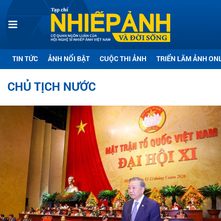
TIN TỨC
ẢNH NỔI BẬT
CUỘC THI ẢNH
TRIỂN LÃM ẢNH ON
CHỦ TỊCH NƯỚC