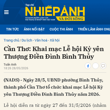
bình luận
TIN TỨC
ẢNH NỔI BẬT
CUỘC THI ẢNH
TRIỂN LÃM ẢNH ON
Trang chủ
Du lịch - Văn hoá - Xã hội
Cần Thơ: Khai mạc Lễ hội Kỳ yên
Thượng Điền Đình Bình Thủy
Tuấn Anh
18:26 28/05/2026
Hủy
G
(NADS) - Ngày 28/5, UBND phường Bình Thủy,
thành phố Cần Thơ tổ chức khai mạc Lễ hội Kỳ
yên Thượng Điền Đình Bình Thủy năm 2026.
Lễ hội diễn ra từ ngày 27 đến 31/5/2026 (nhằm