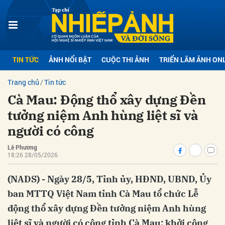
bình luận
TIN TỨC
ẢNH NỔI BẬT
CUỘC THI ẢNH
TRIỂN LÃM ẢNH ON
Trang chủ
Tin tức
Cà Mau: Động thổ xây dựng Đền
tưởng niệm Anh hùng liệt sĩ và
người có công
Lê Phương
Hủy
G
18:26 28/05/2026
(NADS) - Ngày 28/5, Tỉnh ủy, HĐND, UBND, Ủy
ban MTTQ Việt Nam tỉnh Cà Mau tổ chức Lễ
động thổ xây dựng Đền tưởng niệm Anh hùng
liệt sĩ và người có công tỉnh Cà Mau; khởi công