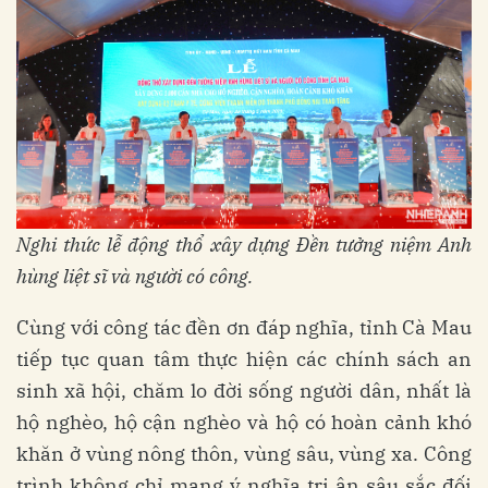
Nghi
thức lễ
động thổ xây dựng Đền tưởng niệm Anh
hùng liệt sĩ và người có công
.
Cùng với công tác đền ơn đáp nghĩa, tỉnh Cà Mau
tiếp tục quan tâm thực hiện các chính sách an
sinh xã hội, chăm lo đời sống người dân, nhất là
hộ nghèo, hộ cận nghèo và hộ có hoàn cảnh khó
khăn ở vùng nông thôn, vùng sâu, vùng xa. Công
trình không chỉ mang ý nghĩa tri ân sâu sắc đối