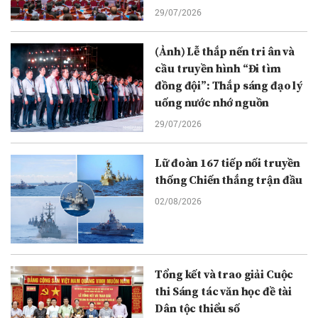
29/07/2026
(Ảnh) Lễ thắp nến tri ân và
cầu truyền hình “Đi tìm
đồng đội”: Thắp sáng đạo lý
uống nước nhớ nguồn
29/07/2026
Lữ đoàn 167 tiếp nối truyền
thống Chiến thắng trận đầu
02/08/2026
Tổng kết và trao giải Cuộc
thi Sáng tác văn học đề tài
Dân tộc thiểu số