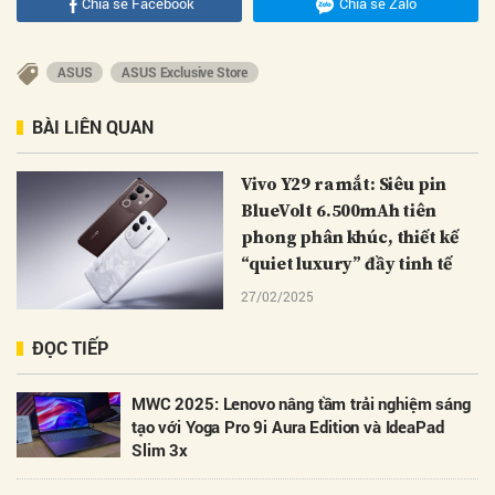
Chia sẻ Facebook
Chia sẻ Zalo
ASUS
ASUS Exclusive Store
BÀI LIÊN QUAN
Vivo Y29 ra mắt: Siêu pin
BlueVolt 6.500mAh tiên
phong phân khúc, thiết kế
“quiet luxury” đầy tinh tế
27/02/2025
ĐỌC TIẾP
MWC 2025: Lenovo nâng tầm trải nghiệm sáng
tạo với Yoga Pro 9i Aura Edition và IdeaPad
Slim 3x