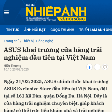
bình luận
TIN TỨC
ẢNH NỔI BẬT
CUỘC THI ẢNH
TRIỂN LÃM ẢNH ON
Trang chủ
Thiết bị - Công nghệ
ASUS khai trương cửa hàng trải
nghiệm đầu tiên tại Việt Nam
Hiếu Thượng
10:10 23/03/2025
Hủy
G
Ngày 21/03/2025, ASUS chính thức khai trương
ASUS Exclusive Store đầu tiên tại Việt Nam, đặt
tại số 161 Xã Đàn, quận Đống Đa, Hà Nội. Đây là
cửa hàng trải nghiệm chuyên biệt, giúp khách
hàng có thể trực tiếp khám phá và trải nghiệm