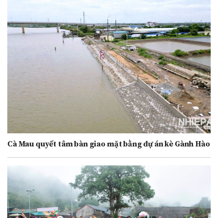
Cà Mau quyết tâm bàn giao mặt bằng dự án kè Gành Hào