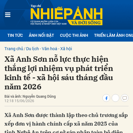
bình luận
TIN TỨC
ẢNH NỔI BẬT
CUỘC THI ẢNH
TRIỂN LÃM ẢNH ON
Trang chủ
Du lịch - Văn hoá - Xã hội
Xã Anh Sơn nỗ lực thực hiện
thắng lợi nhiệm vụ phát triển
kinh tế - xã hội sáu tháng đầu
năm 2026
Hủy
G
Bài và ảnh: Nguyễn Quang Dũng
12:18 15/06/2026
Xã Anh Sơn được thành lập theo chủ trương sắp
xếp đơn vị hành chính cấp xã năm 2025 của
tỉnh Nghệ An trên cơ sở sáp nhập toàn bộ diện