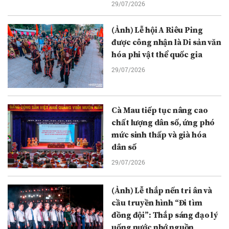
29/07/2026
(Ảnh) Lễ hội A Riêu Ping
được công nhận là Di sản văn
hóa phi vật thể quốc gia
29/07/2026
Cà Mau tiếp tục nâng cao
chất lượng dân số, ứng phó
mức sinh thấp và già hóa
dân số
29/07/2026
(Ảnh) Lễ thắp nến tri ân và
cầu truyền hình “Đi tìm
đồng đội”: Thắp sáng đạo lý
uống nước nhớ nguồn