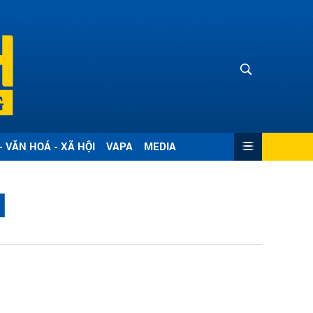
- VĂN HOÁ - XÃ HỘI
VAPA
MEDIA
H