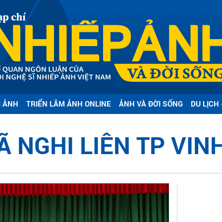
I ẢNH
TRIỂN LÃM ẢNH ONLINE
ẢNH VÀ ĐỜI SỐNG
DU LỊCH 
 NGHI LIÊN TP VIN