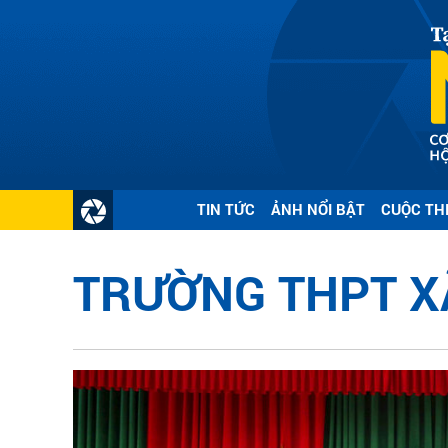
TIN TỨC
ẢNH NỔI BẬT
CUỘC TH
TRƯỜNG THPT XÃ