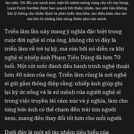
tạo nên. Với đồi núi xanh mát, mặt hồ mênh mông cùng cây cối rợp bóng,
Liam Fairy Garden được bao quanh bởi thiên nhiên, tạo nên bầu không
khí lý tưởng cho thiền định và phát triển tâm hồn, tạo điều kiện cho các
em bộc lộ những khả năng thiên phú của mình.
Triển lãm lần này mang ý nghĩa đặc biệt trong
cuộc đời nghệ sĩ của ông, không chỉ vì đây là
triển lãm về trẻ tự kỷ, mà còn bởi nó diễn ra khi
nghệ sĩ nhiếp ảnh Phạm Tiến Dũng
đã hơn 70
tuổi. Một cột mốc đánh dấu hành trình nghệ thuật
hơn 40 năm của ông. Triển lãm cũng là nơi nghệ
sĩ gửi gắm thông điệp rằng: nhiếp ảnh giúp ghi
lại ký ức sống và là sứ mệnh của người nghệ sĩ
trong việc truyền tải cảm xúc và ý nghĩa, làm cho
từng bức ảnh có thể chạm đến trái tim người
xem, mang đến thay đổi tốt hơn cho mỗi người.
Dưới đây là một số tác phẩm tiêu biểu của