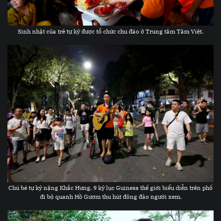
Sinh nhật của trẻ tự kỷ được tổ chức chu đáo ở Trung tâm Tâm Việt.
Chú bé tự kỷ nặng Khắc Hưng, 9 kỷ lục Guiness thế giới biểu diễn trên phố
đi bộ quanh Hồ Gươm thu hút đông đảo người xem.