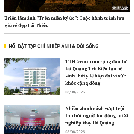
Triển lãm ảnh "Trên miền ký ức": Cuộc hành trình lưu
giữ vẻ đẹp Lái Thiêu
NỔI BẬT TẠP CHÍ NHIẾP ẢNH & ĐỜI SỐNG
TTH Group mở rộng đầu tư
tại Quảng Trị: Kiến tạo hệ
sinh thái y tế hiện đại vì sức
khỏe cộng đồng
08/08/2026
Nhiều chính sách vượt trội
thu hút người lao động tại Xí
nghiệp May Hà Quảng
08/08/2026