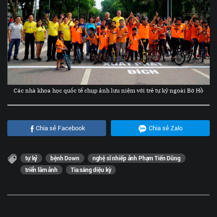
Các nhà khoa học quốc tế chụp ảnh lưu niệm với trẻ tự kỷ ngoài Bờ Hồ
Chia sẻ Facebook
Chia sẻ Zalo
tự kỷ
bệnh Down
nghệ sĩ nhiếp ảnh Phạm Tiến Dũng
triển lãm ảnh
Tia sáng diệu kỳ