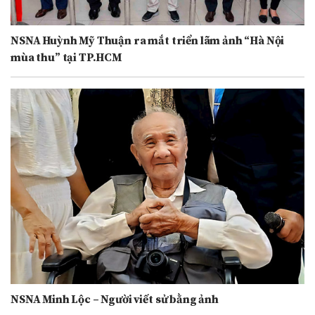
NSNA Huỳnh Mỹ Thuận ra mắt triển lãm ảnh “Hà Nội
mùa thu” tại TP.HCM
NSNA Minh Lộc – Người viết sử bằng ảnh