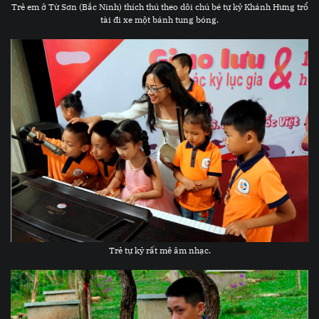
Trẻ em ở Từ Sơn (Bắc Ninh) thích thú theo dõi chú bé tự kỷ Khánh Hưng trổ
tài đi xe một bánh tung bóng.
Trẻ tự kỷ rất mê âm nhạc.