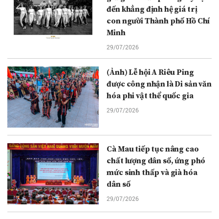
đến khẳng định hệ giá trị
con người Thành phố Hồ Chí
Minh
29/07/2026
(Ảnh) Lễ hội A Riêu Ping
được công nhận là Di sản văn
hóa phi vật thể quốc gia
29/07/2026
Cà Mau tiếp tục nâng cao
chất lượng dân số, ứng phó
mức sinh thấp và già hóa
dân số
29/07/2026