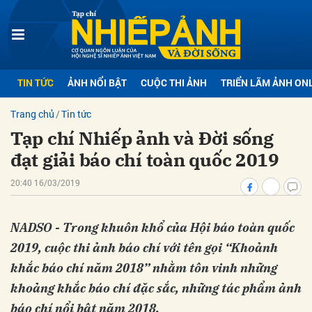
bình luận
TIN TỨC
ẢNH NỔI BẬT
CUỘC THI ẢNH
TRIỂN LÃM ẢNH ON
Trang chủ
Tin tức
Tạp chí Nhiếp ảnh và Đời sống
đạt giải báo chí toàn quốc 2019
20:40 16/03/2019
Hủy
G
NADSO - Trong khuôn khổ của Hội báo toàn quốc
2019, cuộc thi ảnh báo chí với tên gọi “Khoảnh
khắc báo chí năm 2018” nhằm tôn vinh những
khoảng khắc báo chí đặc sắc, những tác phẩm ảnh
báo chí nổi bật năm 2018.