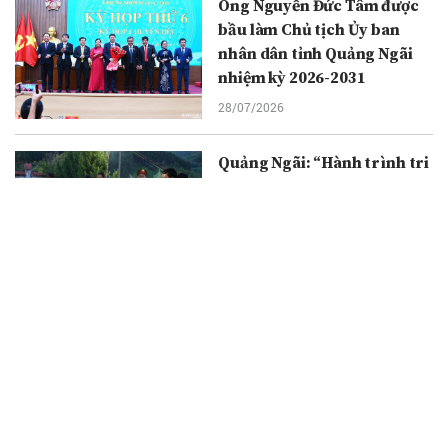
Ông Nguyễn Đức Tâm được
bầu làm Chủ tịch Ủy ban
nhân dân tỉnh Quảng Ngãi
nhiệm kỳ 2026-2031
28/07/2026
Quảng Ngãi: “Hành trình tri
ân - Điều ước tháng Bảy”
27/07/2026
Lữ đoàn 167 đẩy mạnh các
hoạt động tri ân nhân Ngày
Thương binh - Liệt sĩ
26/07/2026