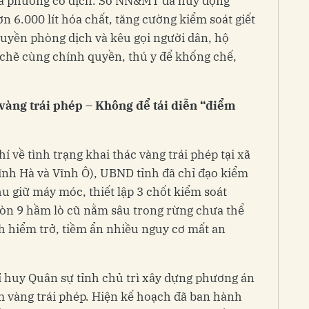
địa phương có dịch. Sở NN&MT đã huy động
n 6.000 lít hóa chất, tăng cường kiểm soát giết
uyền phòng dịch và kêu gọi người dân, hộ
 chẽ cùng chính quyền, thú y để khống chế,
vàng trái phép – Không để tái diễn “điểm
 về tình trạng khai thác vàng trái phép tại xã
ĩnh Hà và Vĩnh Ô), UBND tỉnh đã chỉ đạo kiểm
thu giữ máy móc, thiết lập 3 chốt kiểm soát
còn 9 hầm lò cũ nằm sâu trong rừng chưa thể
nh hiểm trở, tiềm ẩn nhiều nguy cơ mất an
ỉ huy Quân sự tỉnh chủ trì xây dựng phương án
m vàng trái phép. Hiện kế hoạch đã ban hành