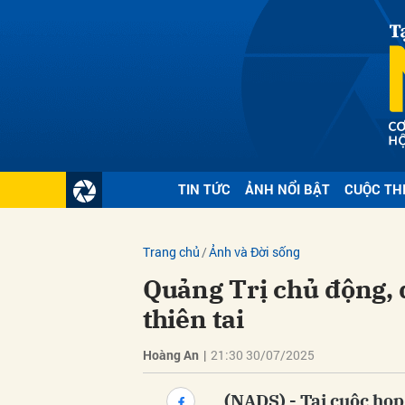
Gửi 
TIN TỨC
ẢNH NỔI BẬT
CUỘC TH
Trang chủ
Ảnh và Đời sống
Quảng Trị chủ động, 
thiên tai
Hoàng An
|
21:30 30/07/2025
(NADS) - Tại cuộc họ