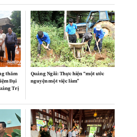
ống thăm
Quảng Ngãi: Thực hiện “một ước
iệm Đại
nguyện một việc làm”
uảng Trị