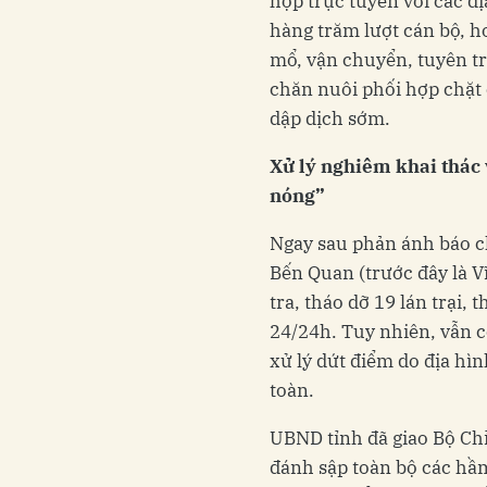
họp trực tuyến với các 
hàng trăm lượt cán bộ, hơ
mổ, vận chuyển, tuyên tr
chăn nuôi phối hợp chặt
dập dịch sớm.
Xử lý nghiêm khai thác 
nóng”
Ngay sau phản ánh báo chí
Bến Quan (trước đây là V
tra, tháo dỡ 19 lán trại, 
24/24h. Tuy nhiên, vẫn 
xử lý dứt điểm do địa hì
toàn.
UBND tỉnh đã giao Bộ Ch
đánh sập toàn bộ các hầ