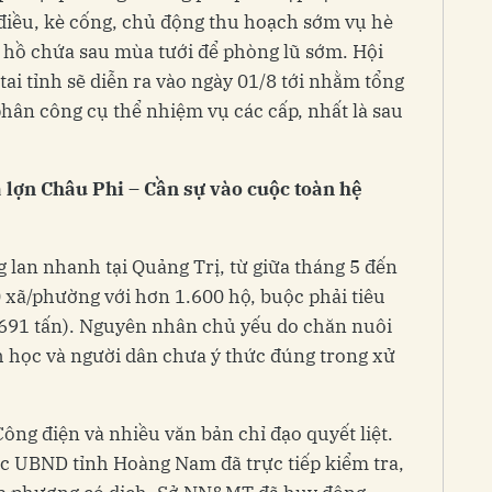
 điều, kè cống, chủ động thu hoạch sớm vụ hè
 hồ chứa sau mùa tưới để phòng lũ sớm. Hội
ai tỉnh sẽ diễn ra vào ngày 01/8 tới nhằm tổng
phân công cụ thể nhiệm vụ các cấp, nhất là sau
 lợn Châu Phi – Cần sự vào cuộc toàn hệ
g lan nhanh tại Quảng Trị, từ giữa tháng 5 đến
 xã/phường với hơn 1.600 hộ, buộc phải tiêu
(691 tấn). Nguyên nhân chủ yếu do chăn nuôi
nh học và người dân chưa ý thức đúng trong xử
ng điện và nhiều văn bản chỉ đạo quyết liệt.
c UBND tỉnh Hoàng Nam đã trực tiếp kiểm tra,