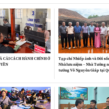
Ả CẢI CÁCH HÀNH CHÍNH Ở
Tạp chí Nhiếp ảnh và Đời s
UYỀN
Nhà lưu niệm – Nhà Tưởng n
tướng Võ Nguyên Giáp tại Q