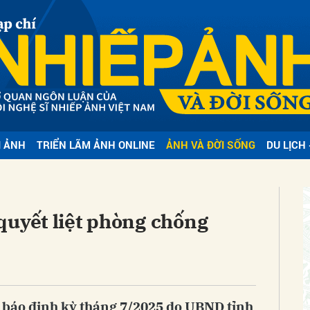
bình luận
I ẢNH
TRIỂN LÃM ẢNH ONLINE
ẢNH VÀ ĐỜI SỐNG
DU LỊCH 
Hủy
G
quyết liệt phòng chống
p báo định kỳ tháng 7/2025 do UBND tỉnh