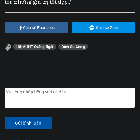
tỏa những giá trị tốt đẹp./.
Chia sẻ Facebook
Chia sẻ Zalo
Hội VHNT Quảng Ngãi
Đinh Su Giang
Gửi bình luận