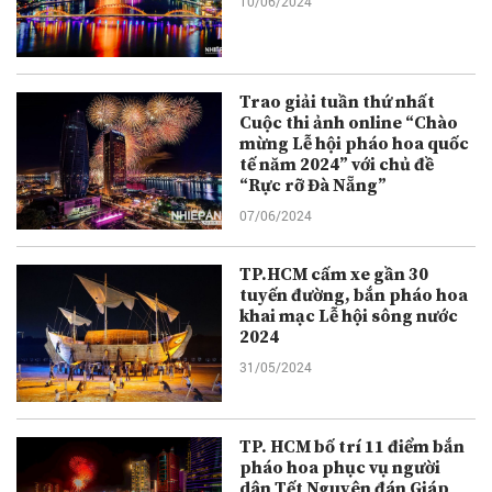
10/06/2024
Trao giải tuần thứ nhất
Cuộc thi ảnh online “Chào
mừng Lễ hội pháo hoa quốc
tế năm 2024” với chủ đề
“Rực rỡ Đà Nẵng”
07/06/2024
TP.HCM cấm xe gần 30
tuyến đường, bắn pháo hoa
khai mạc Lễ hội sông nước
2024
31/05/2024
TP. HCM bố trí 11 điểm bắn
pháo hoa phục vụ người
dân Tết Nguyên đán Giáp