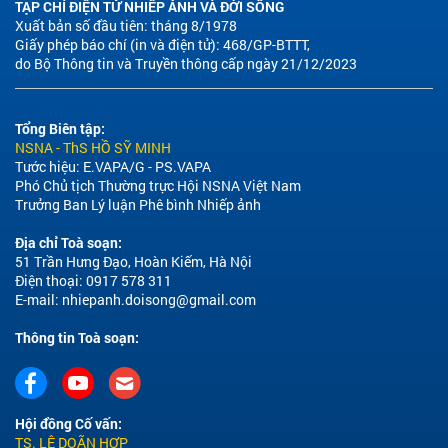
TẠP CHÍ ĐIỆN TỬ NHIẾP ẢNH VÀ ĐỜI SỐNG
Xuất bản số đầu tiên: tháng 8/1978
Giấy phép báo chí (in và điện tử): 468/GP-BTTT,
do Bộ Thông tin và Truyền thông cấp ngày 21/12/2023
Tổng Biên tập:
NSNA - ThS HỒ SỸ MINH
Tước hiệu: E.VAPA/G - PS.VAPA
Phó Chủ tịch Thường trực Hội NSNA Việt Nam
Trưởng Ban Lý luận Phê bình Nhiếp ảnh
Địa chỉ Toà soạn:
51 Trần Hưng Đạo, Hoàn Kiếm, Hà Nội
Điện thoại: 0917 578 311
E-mail:
nhiepanh.doisong@gmail.com
Thông tin Toà soạn:
Hội đồng Cố vấn:
TS. LÊ DOÃN HỢP