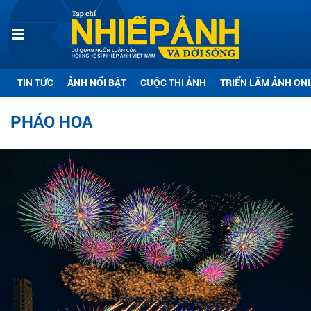
TIN TỨC
ẢNH NỔI BẬT
CUỘC THI ẢNH
TRIỂN LÃM ẢNH ON
PHÁO HOA