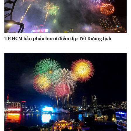
TP.HCM bắn pháo hoa 6 điểm dịp Tết Dương lịch