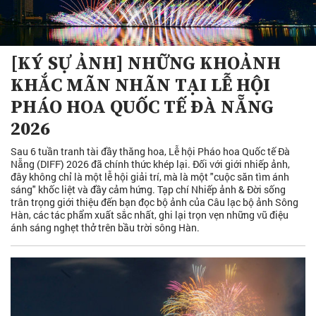
[KÝ SỰ ẢNH] NHỮNG KHOẢNH
KHẮC MÃN NHÃN TẠI LỄ HỘI
PHÁO HOA QUỐC TẾ ĐÀ NẴNG
2026
Sau 6 tuần tranh tài đầy thăng hoa, Lễ hội Pháo hoa Quốc tế Đà
Nẵng (DIFF) 2026 đã chính thức khép lại. Đối với giới nhiếp ảnh,
đây không chỉ là một lễ hội giải trí, mà là một "cuộc săn tìm ánh
sáng" khốc liệt và đầy cảm hứng. Tạp chí Nhiếp ảnh & Đời sống
trân trọng giới thiệu đến bạn đọc bộ ảnh của Câu lạc bộ ảnh Sông
Hàn, các tác phẩm xuất sắc nhất, ghi lại trọn vẹn những vũ điệu
ánh sáng nghẹt thở trên bầu trời sông Hàn.