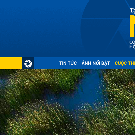
Gửi 
TIN TỨC
ẢNH NỔI BẬT
CUỘC TH