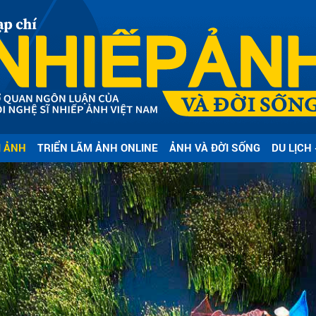
bình luận
I ẢNH
TRIỂN LÃM ẢNH ONLINE
ẢNH VÀ ĐỜI SỐNG
DU LỊCH 
Hủy
G