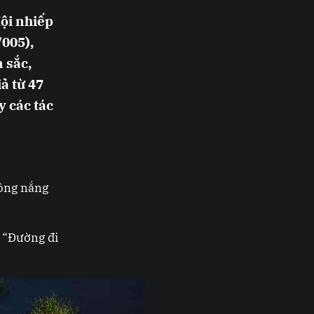
Hội nhiếp
/005),
 sắc,
iả từ 47
y các tác
ồng nắng
 “Đường đi