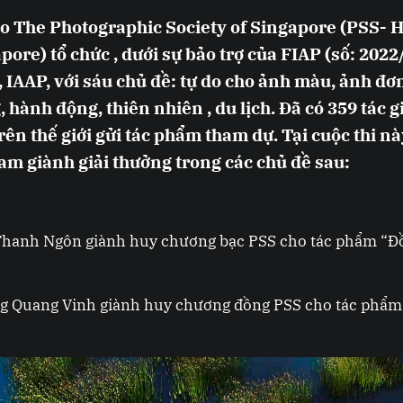
do The Photographic Society of Singapore (PSS- 
ore) tổ chức , dưới sự bảo trợ của FIAP (số: 2022
 IAAP, với sáu chủ đề: tự do cho ảnh màu, ảnh đơn
 hành động, thiên nhiên , du lịch. Đã có 359 tác g
rên thế giới gửi tác phẩm tham dự. Tại cuộc thi nà
Nam giành giải thưởng trong các chủ đề sau:
 Thanh Ngôn giành huy chương bạc PSS cho tác phẩm “Đ
ng Quang Vinh giành huy chương đồng PSS cho tác phẩm