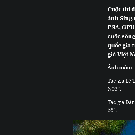
Cuộc thi 
ảnh Singap
PSA, GPU,
cuộc sống,
quốc gia t
giả Việt 
Ảnh màu:
Tác giả Lê
N03”.
Tác giả Đặ
bộ”.