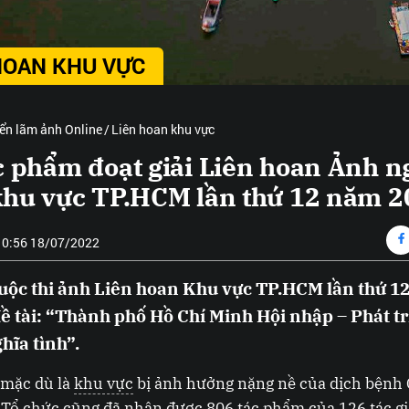
HOAN KHU VỰC
iển lãm ảnh Online
Liên hoan khu vực
c phẩm đoạt giải Liên hoan Ảnh n
khu vực TP.HCM lần thứ 12 năm 
10:56 18/07/2022
uộc thi ảnh Liên hoan Khu vực TP.HCM lần thứ 1
đề tài: “Thành phố Hồ Chí Minh Hội nhập – Phát t
hĩa tình”.
mặc dù là
khu vực
bị ảnh hưởng nặng nề của dịch bệnh 
Tổ chức cũng đã nhận được 806 tác phẩm của 126 tác gi