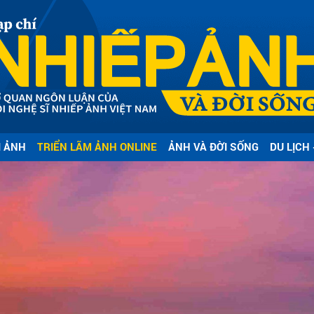
bình luận
I ẢNH
TRIỂN LÃM ẢNH ONLINE
ẢNH VÀ ĐỜI SỐNG
DU LỊCH 
Hủy
G