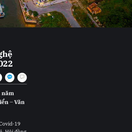
ghệ
2022
2 năm
riển – Văn
Covid-19
ả. Hội đồng