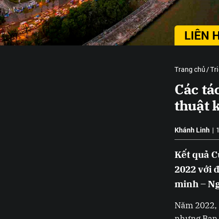
LIÊN 
Trang chủ
Tr
Các tá
thuật 
Khánh Linh
|
Kết quả C
2022 với 
minh – Ng
Năm 2022, 
nhưng Ban 