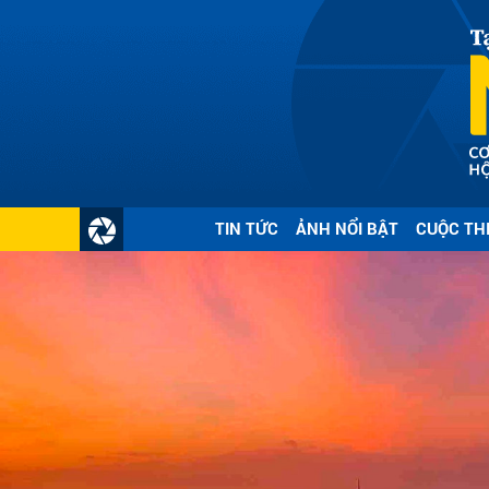
Gửi 
TIN TỨC
ẢNH NỔI BẬT
CUỘC TH