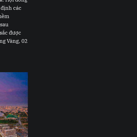
 định các
 mềm
 sau
 sắc được
ng Vàng, 02