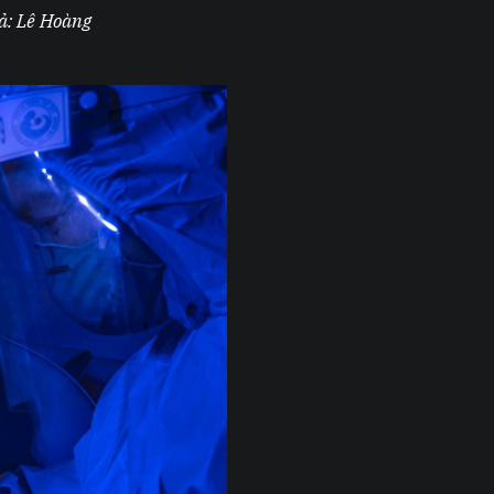
iả: Lê Hoàng