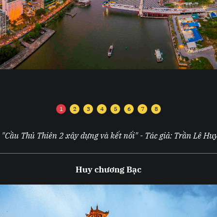
1
2
3
4
5
6
7
8
"Cầu Thủ Thiên 2 xây dựng và kết nối" - Tác giả: Trần Lê Hu
Huy chương Bạ
c