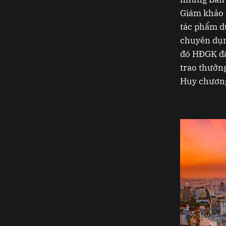
Giám khảo 
tác phẩm d
chuyên dụng
đó HĐGK đã
trao thưởn
Huy chương