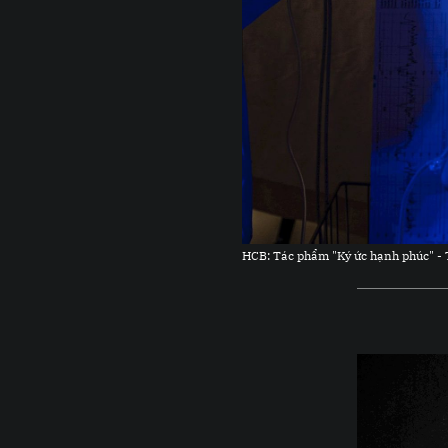
HCB: Tác phẩm "Ký ức hạnh phúc" -