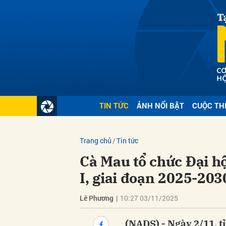
Gửi 
TIN TỨC
ẢNH NỔI BẬT
CUỘC TH
Trang chủ
Tin tức
Cà Mau tổ chức Đại hộ
I, giai đoạn 2025-203
Lê Phương
|
10:27 03/11/2025
(NADS) - Ngày 2/11, t