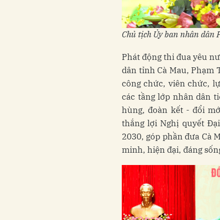
Chủ tịch Ủy ban nhân dân P
Phát động thi đua yêu n
dân tỉnh Cà Mau, Phạm T
công chức, viên chức, l
các tầng lớp nhân dân t
hùng, đoàn kết - đổi mới
thắng lợi Nghị quyết Đạ
2030, góp phần đưa Cà M
minh, hiện đại, đáng sốn