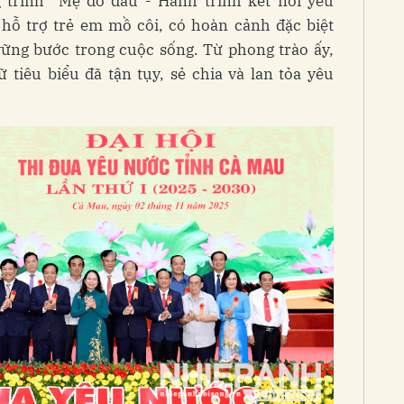
 trình “Mẹ đỡ đầu - Hành trình kết nối yêu
hỗ trợ trẻ em mồ côi, có hoàn cảnh đặc biệt
ững bước trong cuộc sống. Từ phong trào ấy,
tiêu biểu đã tận tụy, sẻ chia và lan tỏa yêu