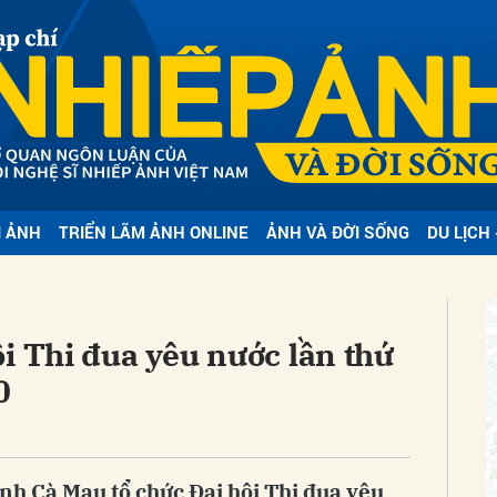
bình luận
I ẢNH
TRIỂN LÃM ẢNH ONLINE
ẢNH VÀ ĐỜI SỐNG
DU LỊCH 
Hủy
G
i Thi đua yêu nước lần thứ
0
ỉnh Cà Mau tổ chức Đại hội Thi đua yêu