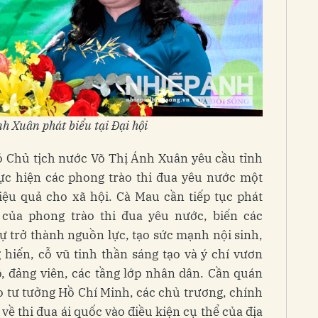
nh Xuân phát biểu tại Đại hội
hó Chủ tịch nước Võ Thị Ánh Xuân yêu cầu tỉnh
ực hiện các phong trào thi đua yêu nước một
hiệu quả cho xã hội. Cà Mau cần tiếp tục phát
 của phong trào thi đua yêu nước, biến các
sự trở thành nguồn lực, tạo sức mạnh nội sinh,
 hiến, cỗ vũ tinh thần sáng tạo và ý chí vươn
 đảng viên, các tầng lớp nhân dân. Cần quán
ạo tư tưởng Hồ Chí Minh, các chủ trương, chính
về thi đua ái quốc vào điều kiện cụ thể của địa