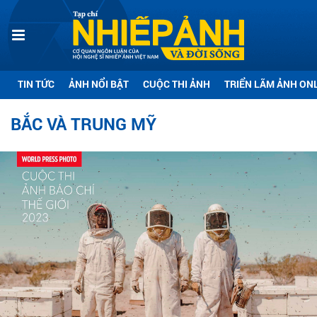
TIN TỨC
ẢNH NỔI BẬT
CUỘC THI ẢNH
TRIỂN LÃM ẢNH ON
BẮC VÀ TRUNG MỸ