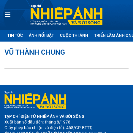
TIN TỨC
ẢNH NỔI BẬT
CUỘC THI ẢNH
TRIỂN LÃM ẢNH ON
VŨ THÀNH CHUNG
TẠP CHÍ ĐIỆN TỬ NHIẾP ẢNH VÀ ĐỜI SỐNG
Xuất bản số đầu tiên: tháng 8/1978
Giấy phép báo chí (in và điện tử): 468/GP-BTTT,