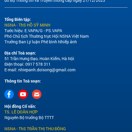
do Bộ Thông tin và Truyền thông cấp ngày 21/12/2023
Tổng Biên tập:
NSNA - ThS HỒ SỸ MINH
Tước hiệu: E.VAPA/G - PS.VAPA
Phó Chủ tịch Thường trực Hội NSNA Việt Nam
Trưởng Ban Lý luận Phê bình Nhiếp ảnh
Địa chỉ Toà soạn:
51 Trần Hưng Đạo, Hoàn Kiếm, Hà Nội
Điện thoại: 0917 578 311
E-mail:
nhiepanh.doisong@gmail.com
Thông tin Toà soạn:
Hội đồng Cố vấn:
TS. LÊ DOÃN HỢP
Nguyên Bộ trưởng Bộ TTTT
NSNA - ThS TRẦN THỊ THU ĐÔNG