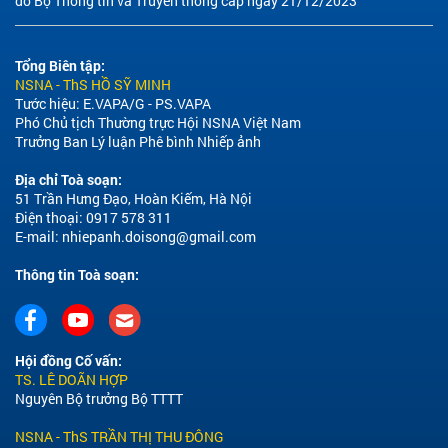
do Bộ Thông tin và Truyền thông cấp ngày 21/12/2023
Tổng Biên tập:
NSNA - ThS HỒ SỸ MINH
Tước hiệu: E.VAPA/G - PS.VAPA
Phó Chủ tịch Thường trực Hội NSNA Việt Nam
Trưởng Ban Lý luận Phê bình Nhiếp ảnh
Địa chỉ Toà soạn:
51 Trần Hưng Đạo, Hoàn Kiếm, Hà Nội
Điện thoại: 0917 578 311
E-mail:
nhiepanh.doisong@gmail.com
Thông tin Toà soạn:
Hội đồng Cố vấn:
TS. LÊ DOÃN HỢP
Nguyên Bộ trưởng Bộ TTTT
NSNA - ThS TRẦN THỊ THU ĐÔNG