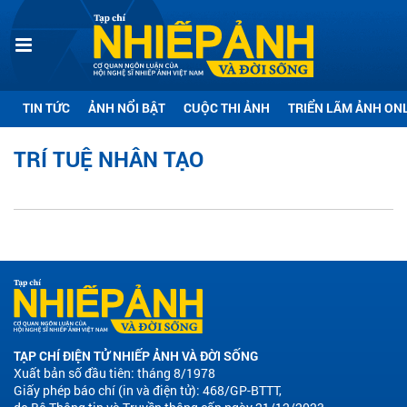
TIN TỨC
ẢNH NỔI BẬT
CUỘC THI ẢNH
TRIỂN LÃM ẢNH ON
TRÍ TUỆ NHÂN TẠO
TẠP CHÍ ĐIỆN TỬ NHIẾP ẢNH VÀ ĐỜI SỐNG
Xuất bản số đầu tiên: tháng 8/1978
Giấy phép báo chí (in và điện tử): 468/GP-BTTT,