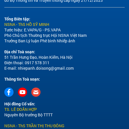
do Bộ Thông tin và Truyền thông cấp ngày 21/12/2023
Tổng Biên tập:
NSNA - ThS HỒ SỸ MINH
Tước hiệu: E.VAPA/G - PS.VAPA
Phó Chủ tịch Thường trực Hội NSNA Việt Nam
Trưởng Ban Lý luận Phê bình Nhiếp ảnh
Địa chỉ Toà soạn:
51 Trần Hưng Đạo, Hoàn Kiếm, Hà Nội
Điện thoại: 0917 578 311
E-mail:
nhiepanh.doisong@gmail.com
Thông tin Toà soạn:
Hội đồng Cố vấn:
TS. LÊ DOÃN HỢP
Nguyên Bộ trưởng Bộ TTTT
NSNA - ThS TRẦN THỊ THU ĐÔNG