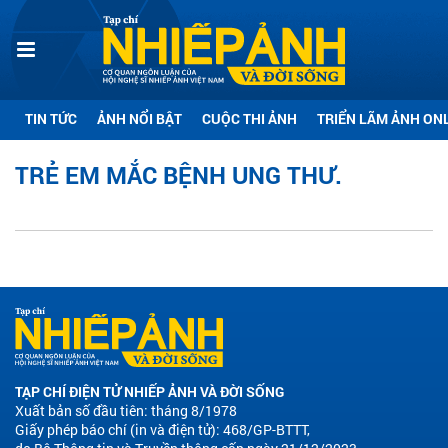
TIN TỨC
ẢNH NỔI BẬT
CUỘC THI ẢNH
TRIỂN LÃM ẢNH ON
TRẺ EM MẮC BỆNH UNG THƯ.
TẠP CHÍ ĐIỆN TỬ NHIẾP ẢNH VÀ ĐỜI SỐNG
Xuất bản số đầu tiên: tháng 8/1978
Giấy phép báo chí (in và điện tử): 468/GP-BTTT,