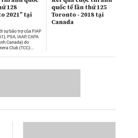
 thi ảnh quốc
Kết quả cuộc thi ảnh
hứ 128
quốc tế lần thứ 125
o 2021” tại
Toronto - 2018 tại
Canada
ới sự bảo trợ của FIAP
1), PSA, IAAP, CAPA
ảnh Canada) do
era Club (TCC)...