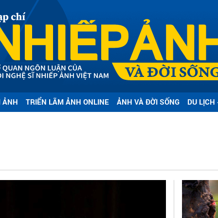
I ẢNH
TRIỂN LÃM ẢNH ONLINE
ẢNH VÀ ĐỜI SỐNG
DU LỊCH 