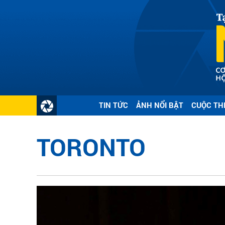
TIN TỨC
ẢNH NỔI BẬT
CUỘC TH
TORONTO