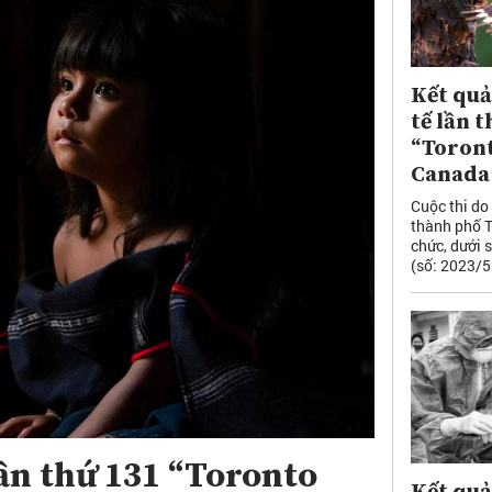
Kết quả
tế lần t
“Toront
Canada
Cuộc thi do
thành phố T
chức, dưới 
(số: 2023/53
lần thứ 131 “Toronto