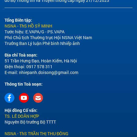
do Bộ Thông tin và Truyền thông cấp ngày 21/12/2023
Tổng Biên tập:
NSNA - ThS HỒ SỸ MINH
Tước hiệu: E.VAPA/G - PS.VAPA
Phó Chủ tịch Thường trực Hội NSNA Việt Nam
Trưởng Ban Lý luận Phê bình Nhiếp ảnh
Địa chỉ Toà soạn:
51 Trần Hưng Đạo, Hoàn Kiếm, Hà Nội
Điện thoại: 0917 578 311
E-mail:
nhiepanh.doisong@gmail.com
Thông tin Toà soạn:
Hội đồng Cố vấn:
TS. LÊ DOÃN HỢP
Nguyên Bộ trưởng Bộ TTTT
NSNA - ThS TRẦN THỊ THU ĐÔNG