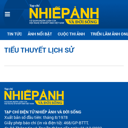
TIN TỨC
ẢNH NỔI BẬT
CUỘC THI ẢNH
TRIỂN LÃM ẢNH ON
TIỂU THUYẾT LỊCH SỬ
TẠP CHÍ ĐIỆN TỬ NHIẾP ẢNH VÀ ĐỜI SỐNG
Xuất bản số đầu tiên: tháng 8/1978
Giấy phép báo chí (in và điện tử): 468/GP-BTTT,