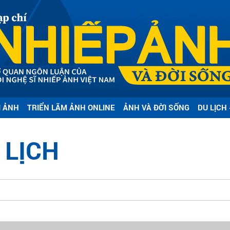
I ẢNH
TRIỂN LÃM ẢNH ONLINE
ẢNH VÀ ĐỜI SỐNG
DU LỊCH 
 LỊCH