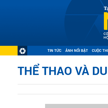
TIN TỨC
ẢNH NỔI BẬT
CUỘC TH
THỂ THAO VÀ DU