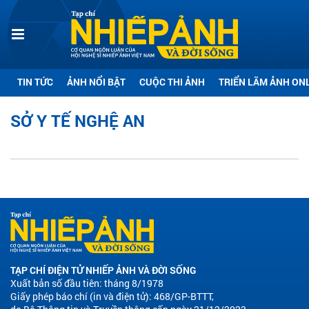
TIN TỨC
ẢNH NỔI BẬT
CUỘC THI ẢNH
TRIỂN LÃM ẢNH ON
SỞ Y TẾ NGHỆ AN
TẠP CHÍ ĐIỆN TỬ NHIẾP ẢNH VÀ ĐỜI SỐNG
Xuất bản số đầu tiên: tháng 8/1978
Giấy phép báo chí (in và điện tử): 468/GP-BTTT,