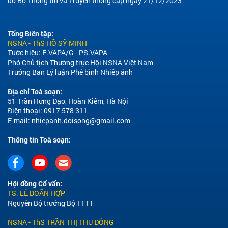
do Bộ Thông tin và Truyền thông cấp ngày 21/12/2023
Tổng Biên tập:
NSNA - ThS HỒ SỸ MINH
Tước hiệu: E.VAPA/G - PS.VAPA
Phó Chủ tịch Thường trực Hội NSNA Việt Nam
Trưởng Ban Lý luận Phê bình Nhiếp ảnh
Địa chỉ Toà soạn:
51 Trần Hưng Đạo, Hoàn Kiếm, Hà Nội
Điện thoại: 0917 578 311
E-mail:
nhiepanh.doisong@gmail.com
Thông tin Toà soạn:
Hội đồng Cố vấn:
TS. LÊ DOÃN HỢP
Nguyên Bộ trưởng Bộ TTTT
NSNA - ThS TRẦN THỊ THU ĐÔNG