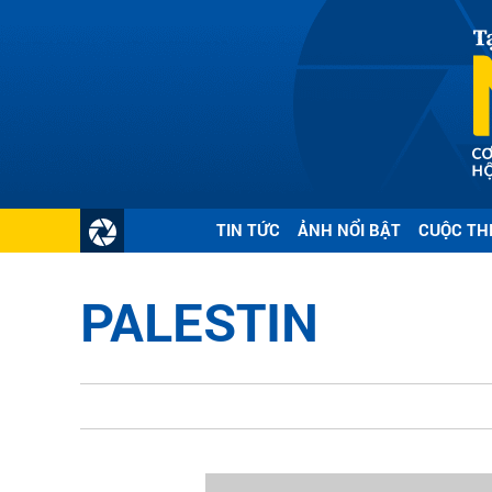
TIN TỨC
ẢNH NỔI BẬT
CUỘC TH
PALESTIN