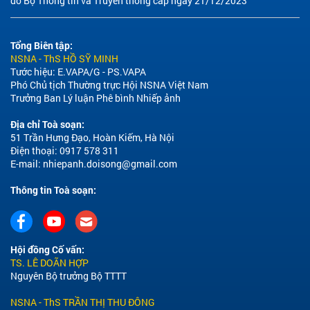
do Bộ Thông tin và Truyền thông cấp ngày 21/12/2023
Tổng Biên tập:
NSNA - ThS HỒ SỸ MINH
Tước hiệu: E.VAPA/G - PS.VAPA
Phó Chủ tịch Thường trực Hội NSNA Việt Nam
Trưởng Ban Lý luận Phê bình Nhiếp ảnh
Địa chỉ Toà soạn:
51 Trần Hưng Đạo, Hoàn Kiếm, Hà Nội
Điện thoại: 0917 578 311
E-mail:
nhiepanh.doisong@gmail.com
Thông tin Toà soạn:
Hội đồng Cố vấn:
TS. LÊ DOÃN HỢP
Nguyên Bộ trưởng Bộ TTTT
NSNA - ThS TRẦN THỊ THU ĐÔNG