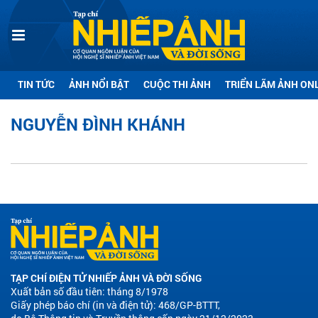
TIN TỨC
ẢNH NỔI BẬT
CUỘC THI ẢNH
TRIỂN LÃM ẢNH ON
NGUYỄN ĐÌNH KHÁNH
TẠP CHÍ ĐIỆN TỬ NHIẾP ẢNH VÀ ĐỜI SỐNG
Xuất bản số đầu tiên: tháng 8/1978
Giấy phép báo chí (in và điện tử): 468/GP-BTTT,