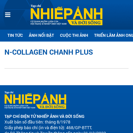
TIN TỨC
ẢNH NỔI BẬT
CUỘC THI ẢNH
TRIỂN LÃM ẢNH ON
N-COLLAGEN CHANH PLUS
TẠP CHÍ ĐIỆN TỬ NHIẾP ẢNH VÀ ĐỜI SỐNG
Xuất bản số đầu tiên: tháng 8/1978
Giấy phép báo chí (in và điện tử): 468/GP-BTTT,