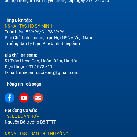
do Bộ Thông tin và Truyền thông cấp ngày 21/12/2023
Tổng Biên tập:
NSNA - ThS HỒ SỸ MINH
Tước hiệu: E.VAPA/G - PS.VAPA
Phó Chủ tịch Thường trực Hội NSNA Việt Nam
Trưởng Ban Lý luận Phê bình Nhiếp ảnh
Địa chỉ Toà soạn:
51 Trần Hưng Đạo, Hoàn Kiếm, Hà Nội
Điện thoại: 0917 578 311
E-mail:
nhiepanh.doisong@gmail.com
Thông tin Toà soạn:
Hội đồng Cố vấn:
TS. LÊ DOÃN HỢP
Nguyên Bộ trưởng Bộ TTTT
NSNA - ThS TRẦN THỊ THU ĐÔNG