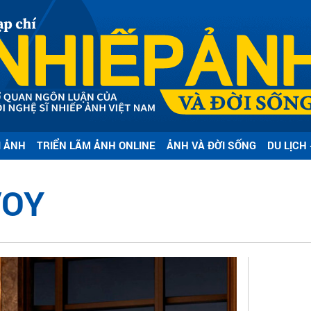
I ẢNH
TRIỂN LÃM ẢNH ONLINE
ẢNH VÀ ĐỜI SỐNG
DU LỊCH 
VOY