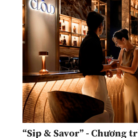
“Sip & Savor” - Chương t