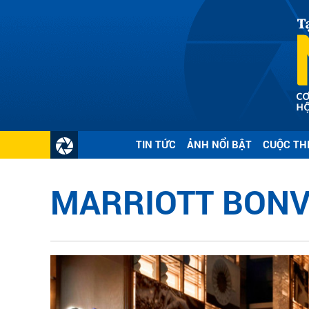
TIN TỨC
ẢNH NỔI BẬT
CUỘC TH
MARRIOTT BON