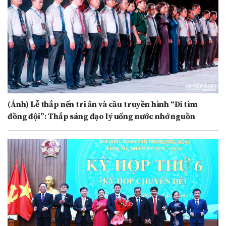
(Ảnh) Lễ thắp nến tri ân và cầu truyền hình “Đi tìm
đồng đội”: Thắp sáng đạo lý uống nước nhớ nguồn