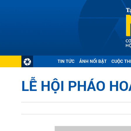
TIN TỨC
ẢNH NỔI BẬT
CUỘC TH
LỄ HỘI PHÁO HO