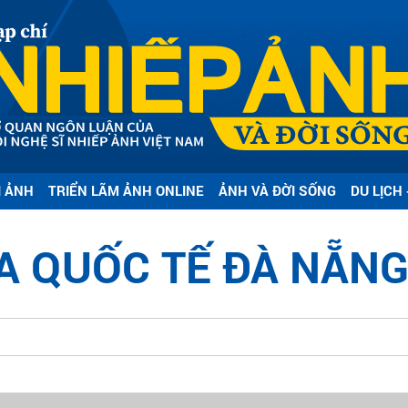
I ẢNH
TRIỂN LÃM ẢNH ONLINE
ẢNH VÀ ĐỜI SỐNG
DU LỊCH 
A QUỐC TẾ ĐÀ NẴN