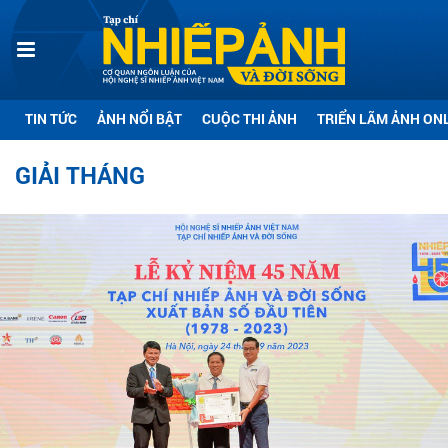
TIN TỨC
ẢNH NỔI BẬT
CUỘC THI ẢNH
TRIỂN LÃM ẢNH ON
GIẢI THÁNG