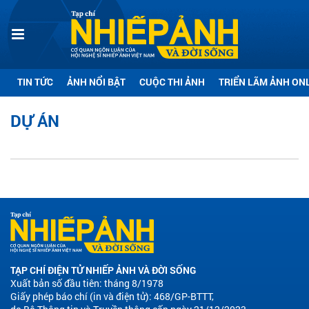
TIN TỨC
ẢNH NỔI BẬT
CUỘC THI ẢNH
TRIỂN LÃM ẢNH ON
DỰ ÁN
TẠP CHÍ ĐIỆN TỬ NHIẾP ẢNH VÀ ĐỜI SỐNG
Xuất bản số đầu tiên: tháng 8/1978
Giấy phép báo chí (in và điện tử): 468/GP-BTTT,