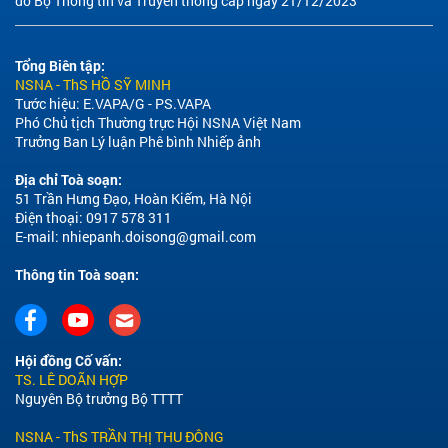
do Bộ Thông tin và Truyền thông cấp ngày 21/12/2023
Tổng Biên tập:
NSNA - ThS HỒ SỸ MINH
Tước hiệu: E.VAPA/G - PS.VAPA
Phó Chủ tịch Thường trực Hội NSNA Việt Nam
Trưởng Ban Lý luận Phê bình Nhiếp ảnh
Địa chỉ Toà soạn:
51 Trần Hưng Đạo, Hoàn Kiếm, Hà Nội
Điện thoại: 0917 578 311
E-mail:
nhiepanh.doisong@gmail.com
Thông tin Toà soạn:
Hội đồng Cố vấn:
TS. LÊ DOÃN HỢP
Nguyên Bộ trưởng Bộ TTTT
NSNA - ThS TRẦN THỊ THU ĐÔNG