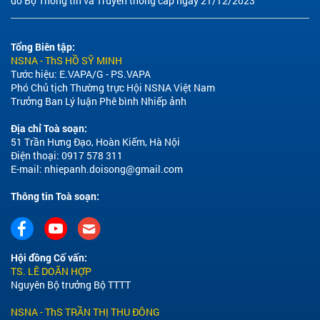
do Bộ Thông tin và Truyền thông cấp ngày 21/12/2023
Tổng Biên tập:
NSNA - ThS HỒ SỸ MINH
Tước hiệu: E.VAPA/G - PS.VAPA
Phó Chủ tịch Thường trực Hội NSNA Việt Nam
Trưởng Ban Lý luận Phê bình Nhiếp ảnh
Địa chỉ Toà soạn:
51 Trần Hưng Đạo, Hoàn Kiếm, Hà Nội
Điện thoại: 0917 578 311
E-mail:
nhiepanh.doisong@gmail.com
Thông tin Toà soạn:
Hội đồng Cố vấn:
TS. LÊ DOÃN HỢP
Nguyên Bộ trưởng Bộ TTTT
NSNA - ThS TRẦN THỊ THU ĐÔNG