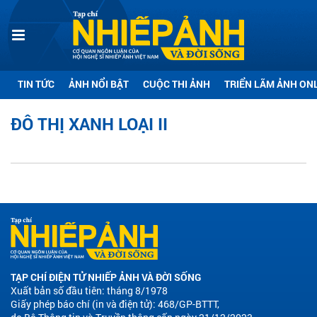
TIN TỨC
ẢNH NỔI BẬT
CUỘC THI ẢNH
TRIỂN LÃM ẢNH ON
ĐÔ THỊ XANH LOẠI II
TẠP CHÍ ĐIỆN TỬ NHIẾP ẢNH VÀ ĐỜI SỐNG
Xuất bản số đầu tiên: tháng 8/1978
Giấy phép báo chí (in và điện tử): 468/GP-BTTT,