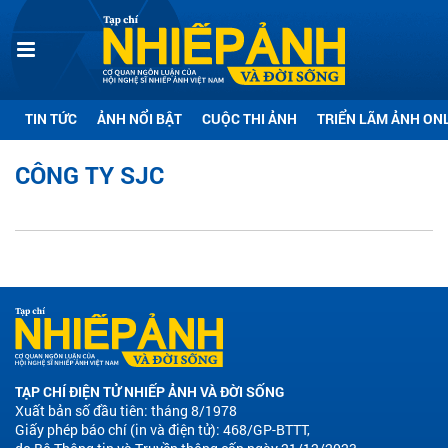
TIN TỨC
ẢNH NỔI BẬT
CUỘC THI ẢNH
TRIỂN LÃM ẢNH ON
CÔNG TY SJC
TẠP CHÍ ĐIỆN TỬ NHIẾP ẢNH VÀ ĐỜI SỐNG
Xuất bản số đầu tiên: tháng 8/1978
Giấy phép báo chí (in và điện tử): 468/GP-BTTT,