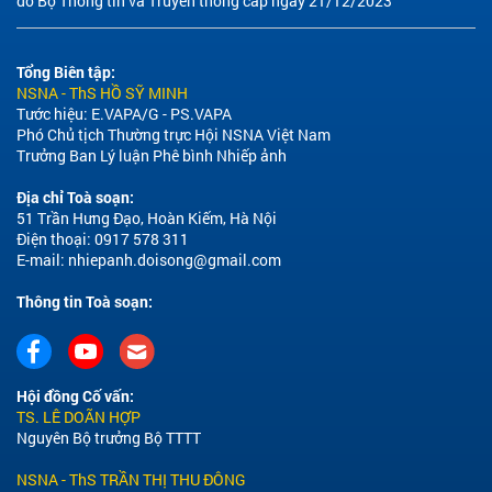
do Bộ Thông tin và Truyền thông cấp ngày 21/12/2023
Tổng Biên tập:
NSNA - ThS HỒ SỸ MINH
Tước hiệu: E.VAPA/G - PS.VAPA
Phó Chủ tịch Thường trực Hội NSNA Việt Nam
Trưởng Ban Lý luận Phê bình Nhiếp ảnh
Địa chỉ Toà soạn:
51 Trần Hưng Đạo, Hoàn Kiếm, Hà Nội
Điện thoại: 0917 578 311
E-mail:
nhiepanh.doisong@gmail.com
Thông tin Toà soạn:
Hội đồng Cố vấn:
TS. LÊ DOÃN HỢP
Nguyên Bộ trưởng Bộ TTTT
NSNA - ThS TRẦN THỊ THU ĐÔNG