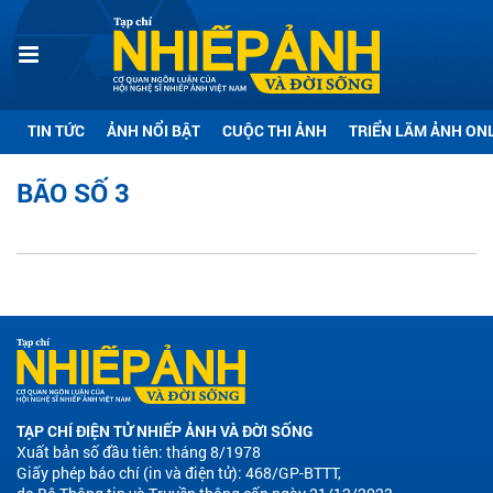
TIN TỨC
ẢNH NỔI BẬT
CUỘC THI ẢNH
TRIỂN LÃM ẢNH ON
BÃO SỐ 3
TẠP CHÍ ĐIỆN TỬ NHIẾP ẢNH VÀ ĐỜI SỐNG
Xuất bản số đầu tiên: tháng 8/1978
Giấy phép báo chí (in và điện tử): 468/GP-BTTT,