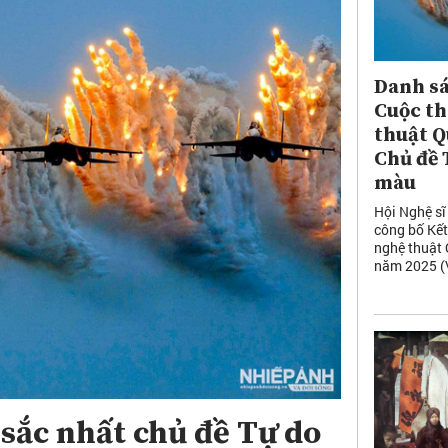
Danh sá
Cuộc th
thuật Q
Chủ đề 
màu
Hội Nghệ sĩ
công bố Kết
nghệ thuật 
năm 2025 (V
sắc nhất chủ đề Tự do