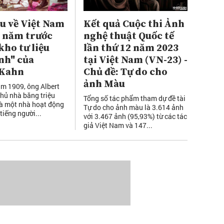
u về Việt Nam
Kết quả Cuộc thi Ảnh
 năm trước
nghệ thuật Quốc tế
kho tư liệu
lần thứ 12 năm 2023
nh" của
tại Việt Nam (VN-23) -
 Kahn
Chủ đề: Tự do cho
ảnh Màu
m 1909, ông Albert
hủ nhà băng triệu
Tổng số tác phẩm tham dự đề tài
là một nhà hoạt động
Tự do cho ảnh màu là 3.614 ảnh
 tiếng người...
với 3.467 ảnh (95,93%) từ các tác
giả Việt Nam và 147...