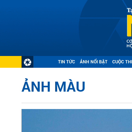
TIN TỨC
ẢNH NỔI BẬT
CUỘC TH
ẢNH MÀU