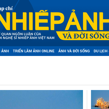
I ẢNH
TRIỂN LÃM ẢNH ONLINE
ẢNH VÀ ĐỜI SỐNG
DU LỊCH 